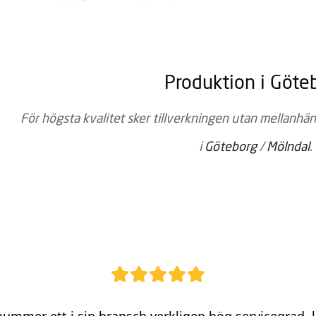
Produktion i Göte
För högsta kvalitet sker tillverkningen utan mellan­hä
i
Göteborg
/
Mölndal
.