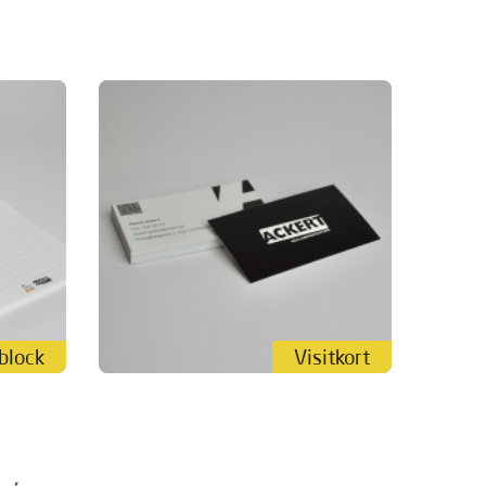
block
Visitkort