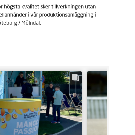
r högsta kvalitet sker tillverkningen utan
llan­händer i vår produktions­anläggning i
öteborg
/
Mölndal
.