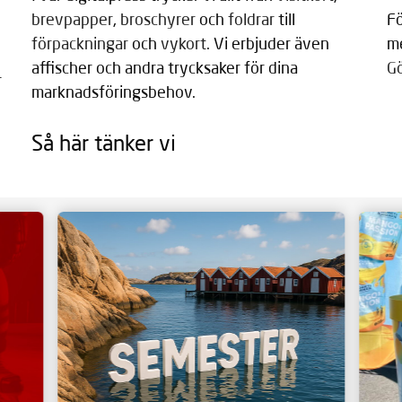
brevpapper
,
broschyrer
och
foldrar
till
Fö
förpackningar
och
vykort
. Vi erbjuder även
me
affischer och andra trycksaker för dina
G
 
marknadsföringsbehov.
Så här tänker vi