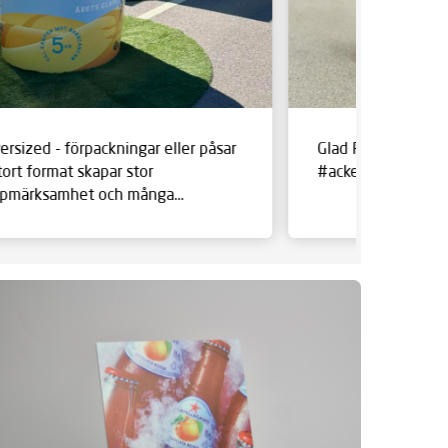
ersized - förpackningar eller påsar
Glad Påsk #förpack
stort format skapar stor
#ackert
pmärksamhet och många
lningar i sociala medier.
torformat #tryckeri
örpackningar #ackert #print
öteborg