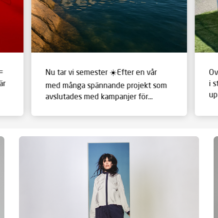
=
Nu tar vi semester ☀️Efter en vår
Ov
är
i 
med många spännande projekt som
up
avslutades med kampanjer för
de
klädmärken, 50 bilar till Gothia Cup
6.
#s
och inte minst båtar och
#f
eventmaterial till GKSS Match Cup
#g
Sweden är det nu dags för
välbehövlig vila och återhämtning.
Ett stort tack till våra kunder,
partners och inte minst till våra
medarbetare i team Ackert. Vi önska
er alla en riktigt fin sommar! #ackert
#reklammaterial #skyltar #bildekor