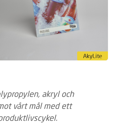
AkyLite
olypropylen, akryl och
 mot vårt mål med ett
produktlivscykel.