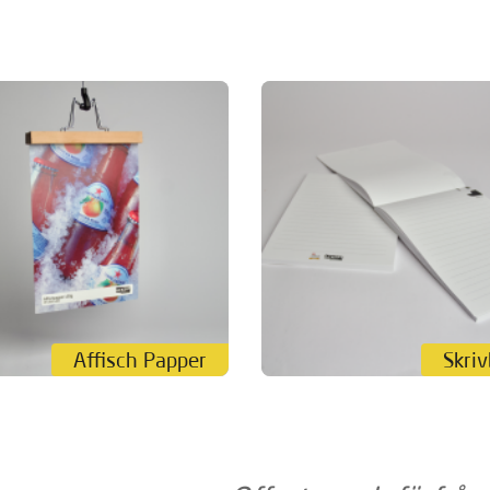
Affisch Papper
Skriv