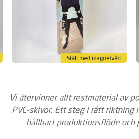
#event #storformat #tryckeri
Ställ med magnetvåd
Vi återvinner allt restmaterial av p
PVC-skivor. Ett steg i rätt riktning
hållbart produktionsflöde och 