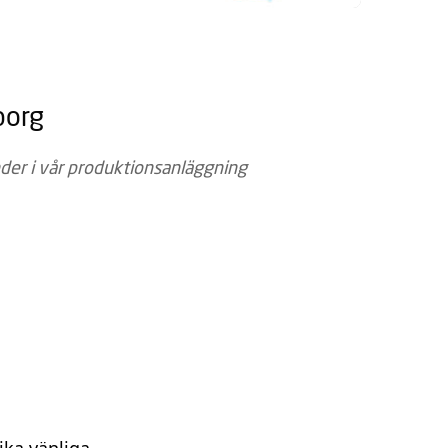
borg
nder i vår produktions­anläggning