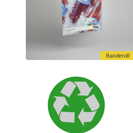
@frolunda_hc Frölunda HC
@shlofficial #CHL @sdhl.se #ackert
#tryckeri #storformat #trycksaker
Banderoll