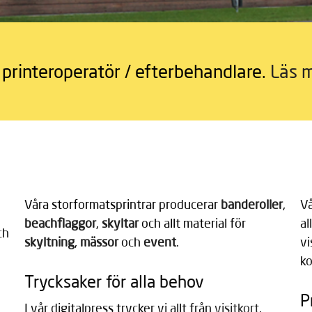
 printeroperatör / efterbehandlare.
Läs m
Våra storformatsprintrar producerar 
banderoller
, 
Vå
beachflaggor
, 
skyltar
 och allt material för 
al
ch
skyltning
, 
mässor
 och 
event
.
vi
ko
Trycksaker för alla behov
P
I vår digitalpress trycker vi allt från
visitkort
,