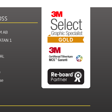
OSS
M AB
ATAN 1
AL
0
se