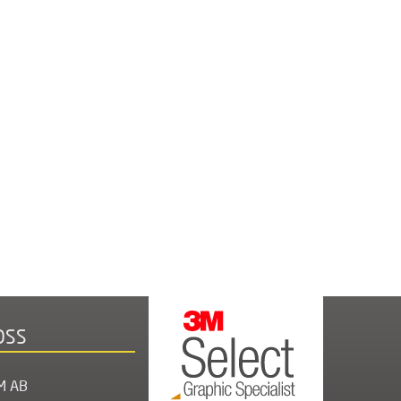
OSS
M AB