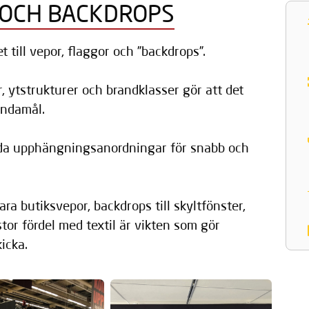
 OCH BACKDROPS
t till vepor, flaggor och ”backdrops”.
r, ytstrukturer och brandklasser gör att det
 ändamål.
nda upphängningsanordningar för snabb och
 butiksvepor, backdrops till skyltfönster,
or fördel med textil är vikten som gör
kicka.