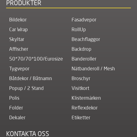
PRODUKTER
Bildekor
Fasadvepor
Car Wrap
RollUp
Skyltar
Beachflaggor
Affischer
Backdrop
50*70/70*100/Eurosize
Banderoller
Tygvepor
Nätbanderoll / Mesh
Båtdekor / Båtnamn
Broschyr
Popup / 2 Stand
Visitkort
Polis
Klistermärken
Folder
Reflexdekor
Dekaler
Etiketter
KONTAKTA OSS